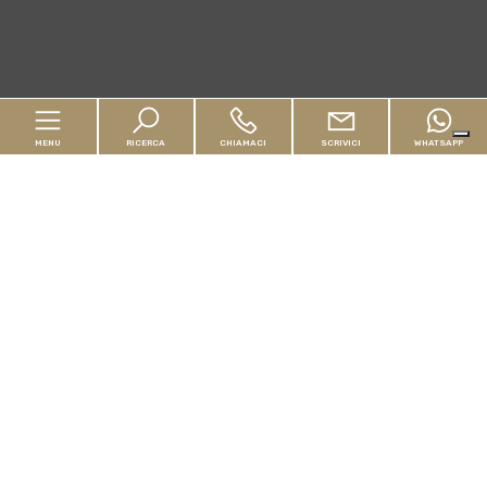
MENU
RICERCA
CHIAMACI
SCRIVICI
WHATSAPP
Home
Chi siamo
In vendita
In affitto
Servizi