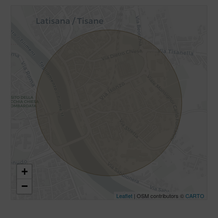
+
−
Leaflet
| OSM contributors ©
CARTO