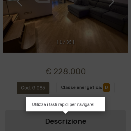
[
1
/
3
5
]
€ 228.000
Classe energetica
:
D
Cod. GI085
Utilizza i tasti rapidi per navigare!
Descrizione