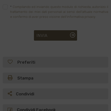
*
Compilando ed inviando questo modulo di richiesta, autorizzo il
trattamento dei miei dati personali ai sensi dell'attuale normativa
e confermo di aver preso visione dell'informativa privacy.
INVIA
Preferiti
Stampa
Condividi
Condividi Facebook