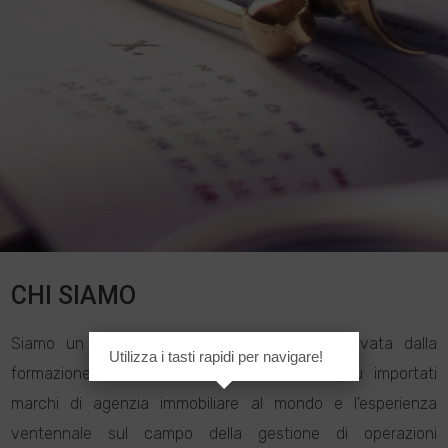
CHI SIAMO
Siamo un Team che unisce, l’esperienza derivata dalla
Utilizza i tasti rapidi per navigare!
formazione e collaborazione con due dei più importati
marchi di agenzia immobiliare al mondo e l’esperienza
ventennale sul campo della gestione di operazioni