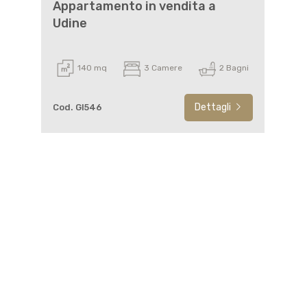
Appartamento in vendita a
Udine
140 mq
3 Camere
2 Bagni
Dettagli
Cod. GI546