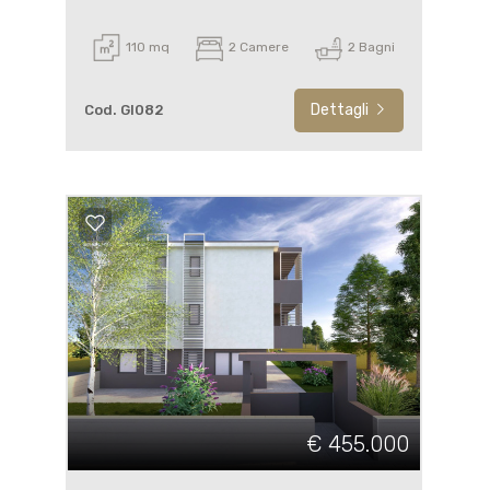
110 mq
2 Camere
2 Bagni
Dettagli
Cod. GI082
€ 455.000