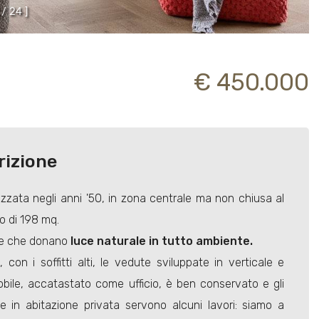
/
2
4
]
€ 450.000
rizione
izzata negli anni '50, in zona centrale ma non chiusa al
o di 198 mq.
tre che donano
luce naturale in tutto ambiente.
con i soffitti alti, le vedute sviluppate in verticale e
obile, accatastato come ufficio, è ben conservato e gli
e in abitazione privata servono alcuni lavori: siamo a