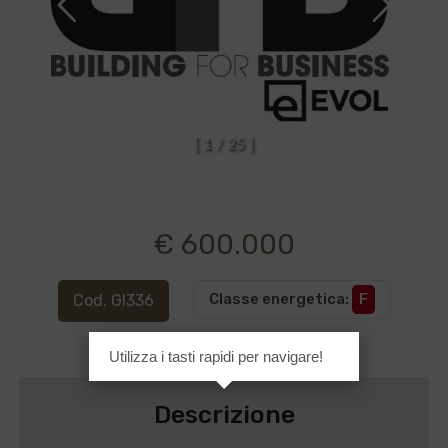
[
1
/
2
5
]
€ 600.000
Classe energetica
:
F
Cod. GI336
Utilizza i tasti rapidi per navigare!
Descrizione