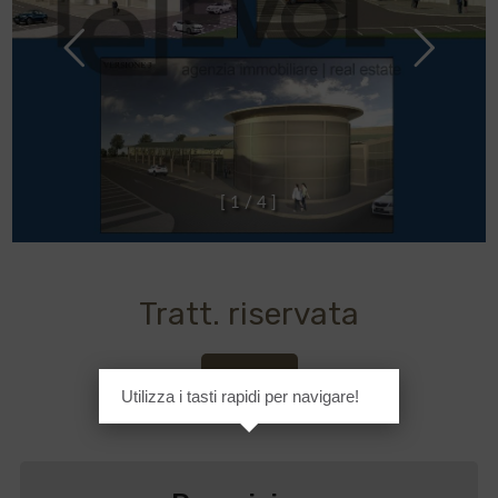
[
1
/
4
]
Tratt. riservata
Cod. 36
Utilizza i tasti rapidi per navigare!