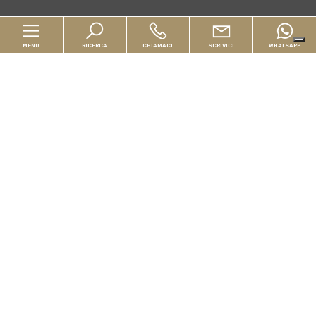
MENU
RICERCA
CHIAMACI
SCRIVICI
WHATSAPP
Home
Chi siamo
In vendita
In affitto
Servizi
Valuta il tuo immobile