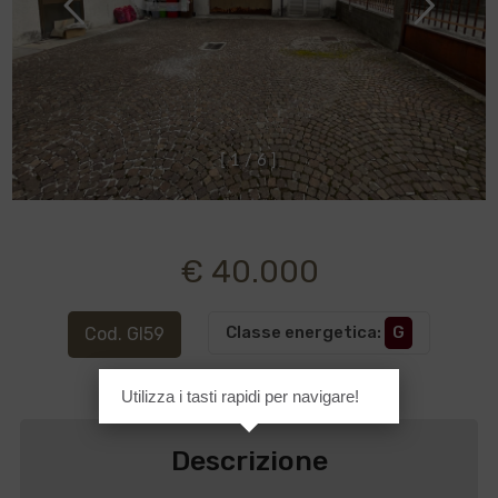
[
1
/
6
]
€ 40.000
Classe energetica
:
G
Cod. GI59
Utilizza i tasti rapidi per navigare!
Descrizione