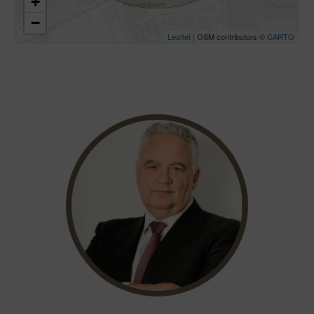
+
−
Leaflet
| OSM contributors ©
CARTO