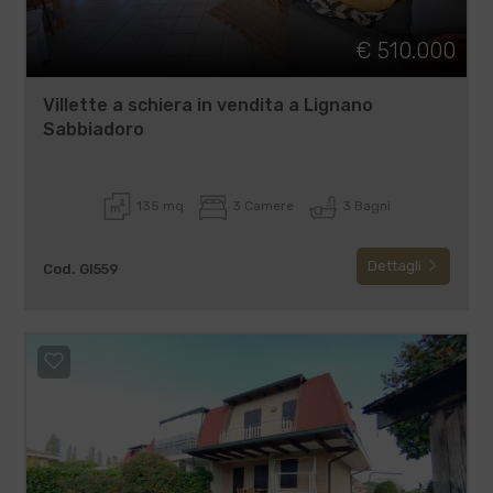
€ 510.000
Villette a schiera in vendita a Lignano
Sabbiadoro
135 mq
3 Camere
3 Bagni
Dettagli
Cod. GI559