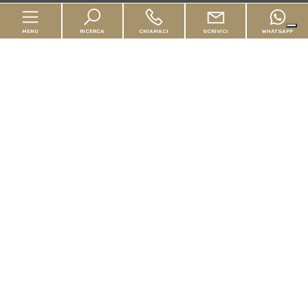
MENU
RICERCA
CHIAMACI
SCRIVICI
WHATSAPP
Home
Chi siamo
In vendita
In affitto
Servizi
Valuta il tuo immobile