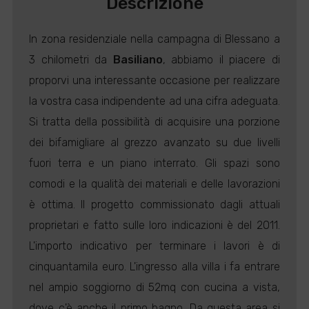
Descrizione
In zona residenziale nella campagna di Blessano a
3 chilometri da
Basiliano
, abbiamo il piacere di
proporvi una interessante occasione per realizzare
la vostra casa indipendente ad una cifra adeguata.
Si tratta della possibilità di acquisire una porzione
dei bifamigliare al grezzo avanzato su due livelli
fuori terra e un piano interrato. Gli spazi sono
comodi e la qualità dei materiali e delle lavorazioni
è ottima. Il progetto commissionato dagli attuali
proprietari e fatto sulle loro indicazioni è del 2011.
L'importo indicativo per terminare i lavori è di
cinquantamila euro. L'ingresso alla villa i fa entrare
nel ampio soggiorno di 52mq con cucina a vista,
dove c'è anche il primo bagno. Da questa area si