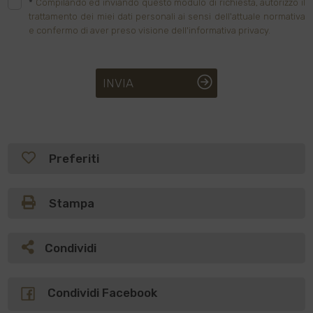
*
Compilando ed inviando questo modulo di richiesta, autorizzo il
trattamento dei miei dati personali ai sensi dell'attuale normativa
e confermo di aver preso visione dell'informativa privacy.
INVIA
Preferiti
Stampa
Condividi
Condividi Facebook