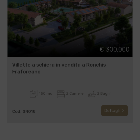
€ 300.000
Villette a schiera in vendita a Ronchis -
Fraforeano
150 mq
2 Camere
2 Bagni
Dettagli
Cod. GN018