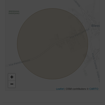
+
−
Leaflet
| OSM contributors ©
CARTO