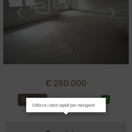
[
1
/
2
2
]
€ 250.000
Classe energetica
:
A1
Cod. GI41
Utilizza i tasti rapidi per navigare!