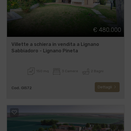
€ 480.000
Villette a schiera in vendita a Lignano
Sabbiadoro - Lignano Pineta
150 mq
3 Camere
2 Bagni
Dettagli
Cod. GI572