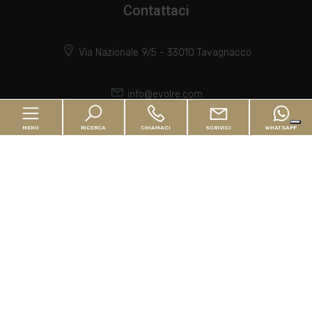
Contattaci
Via Nazionale 9/5 - 33010 Tavagnacco
info@evolre.com
MENU
RICERCA
CHIAMACI
SCRIVICI
WHATSAPP
0432 1638997
P.IVA 1850280932
Home
Cerca per codice
Chi siamo
In vendita