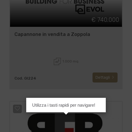
€ 740.000
Capannone in vendita a Zoppola
1.000 mq
Dettagli
Cod. GI224
Utilizza i tasti rapidi per navigare!