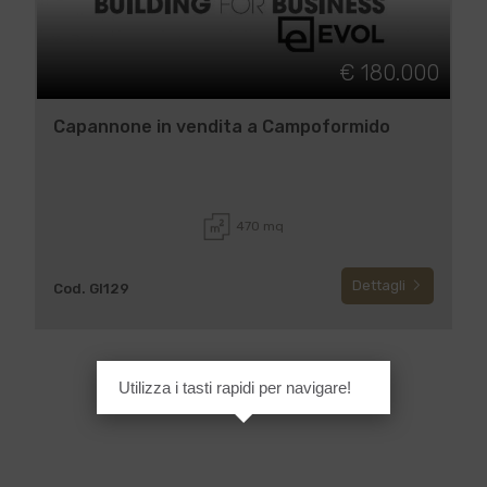
€ 180.000
Capannone in vendita a Campoformido
470 mq
Dettagli
Cod. GI129
Utilizza i tasti rapidi per navigare!